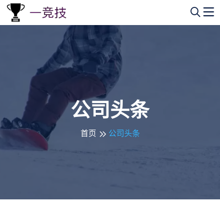
公司头条
首页
公司头条