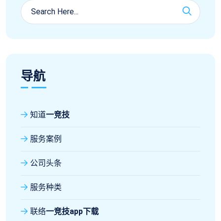
导航
知道
一竞技
服务案例
公司头条
服务种类
联络
一竞技app下载