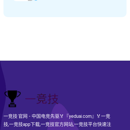
一竞技·官网 - 中国电竞先驱🏅『yeduai.com』🏅一竞
技,一竞技app下载,一竞技官方网站,一竞技平台快速注