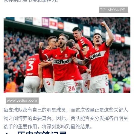
队控制比赛节奏和掌控力。
每支球队都有自己的明星球员，而这次较量正是这些关键人
物之间博弈的重要舞台。因此，两队能否充分发挥各自明星
选手的重要作用，将深刻影响到最终结果。