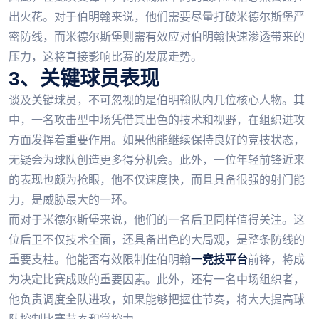
出火花。对于伯明翰来说，他们需要尽量打破米德尔斯堡严
密防线，而米德尔斯堡则需有效应对伯明翰快速渗透带来的
压力，这将直接影响比赛的发展走势。
3、关键球员表现
谈及关键球员，不可忽视的是伯明翰队内几位核心人物。其
中，一名攻击型中场凭借其出色的技术和视野，在组织进攻
方面发挥着重要作用。如果他能继续保持良好的竞技状态，
无疑会为球队创造更多得分机会。此外，一位年轻前锋近来
的表现也颇为抢眼，他不仅速度快，而且具备很强的射门能
力，是威胁最大的一环。
而对于米德尔斯堡来说，他们的一名后卫同样值得关注。这
位后卫不仅技术全面，还具备出色的大局观，是整条防线的
重要支柱。他能否有效限制住伯明翰
一竞技平台
前锋，将成
为决定比赛成败的重要因素。此外，还有一名中场组织者，
他负责调度全队进攻，如果能够把握住节奏，将大大提高球